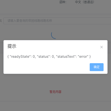
语种：
中文（普通话）
称：
提示
{ "readyState": 0, "status": 0, "statusText": "error" }
确定
暂无内容