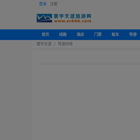
登录
注册
首页
线路
酒店
门票
租车
导游
寰宇天涯
导游向导