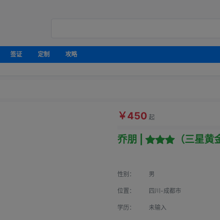
签证
定制
攻略
￥450
起
乔朋 |
（三星黄
性别：
男
位置：
四川-成都市
学历：
未输入