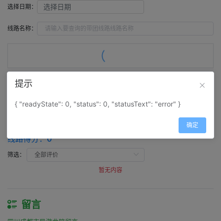
选择日期：
线路名称：
提示
评价（
0
）
留言（
0
）
{ "readyState": 0, "status": 0, "statusText": "error" }
评价
确定
四川成都市导游曲陪评价
线路得分：
0
筛选：
暂无内容
留言