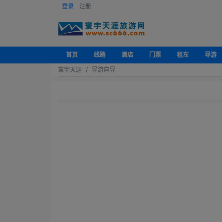
登录
注册
首页
线路
酒店
门票
租车
导游
寰宇天涯
导游向导