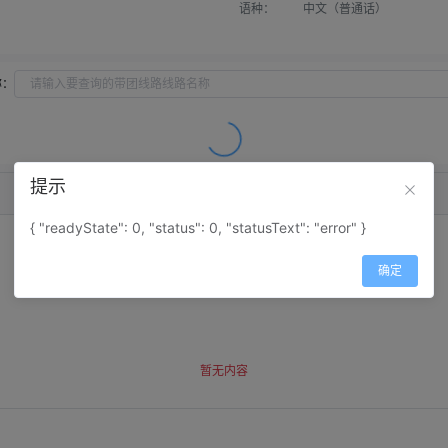
语种：
中文（普通话）
称：
提示
{ "readyState": 0, "status": 0, "statusText": "error" }
确定
暂无内容