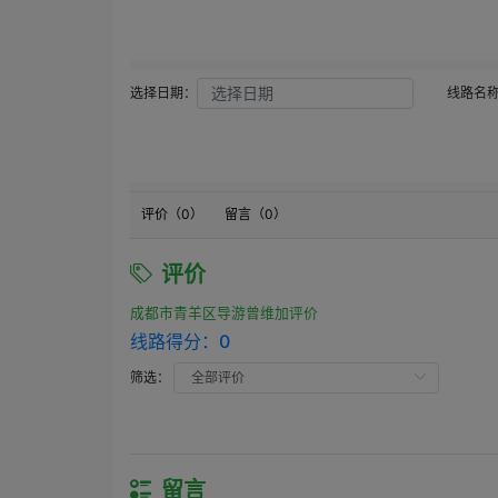
选择日期：
线路名
评价（
0
）
留言（
0
）
评价
成都市青羊区导游曾维加评价
线路得分：
0
筛选：
留言