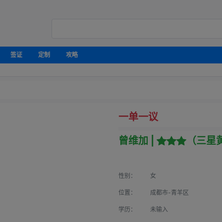
签证
定制
攻略
一单一议
曾维加 |
（三星
性别：
女
位置：
成都市-青羊区
学历：
未输入