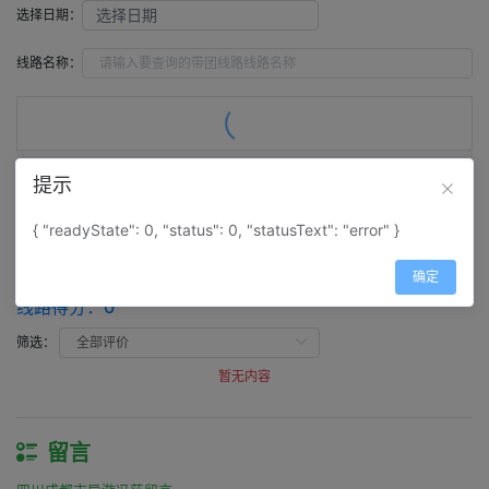
选择日期：
线路名称：
提示
评价（
0
）
留言（
0
）
{ "readyState": 0, "status": 0, "statusText": "error" }
评价
确定
四川成都市导游冯莎评价
线路得分：
0
筛选：
暂无内容
留言