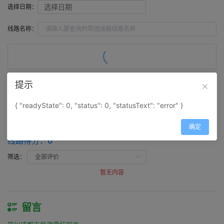
选择日期：
线路名称：
提示
评价（
0
）
留言（
0
）
{ "readyState": 0, "status": 0, "statusText": "error" }
评价
确定
四川成都市导游雷红评价
线路得分：
0
筛选：
暂无内容
留言