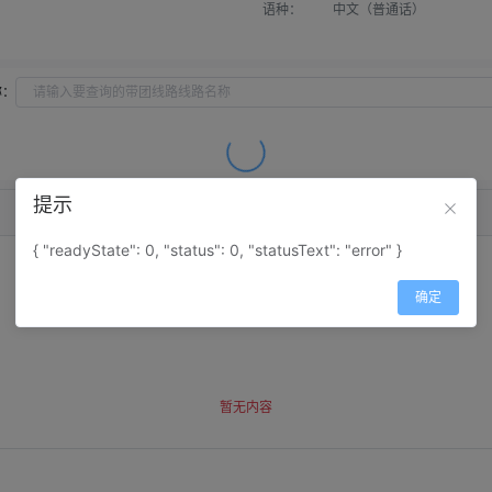
语种：
中文（普通话）
称：
提示
{ "readyState": 0, "status": 0, "statusText": "error" }
确定
暂无内容