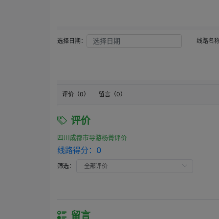
选择日期：
线路名
评价（
0
）
留言（
0
）
评价
四川成都市导游杨菁评价
线路得分：
0
筛选：
留言