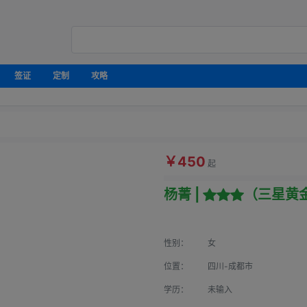
签证
定制
攻略
￥450
起
杨菁 |
（三星黄
性别：
女
位置：
四川-成都市
学历：
未输入