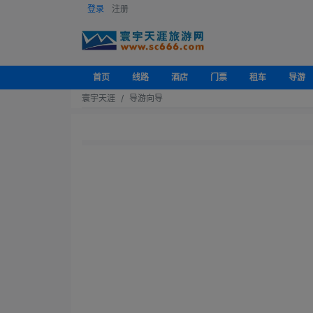
登录
注册
首页
线路
酒店
门票
租车
导游
寰宇天涯
导游向导