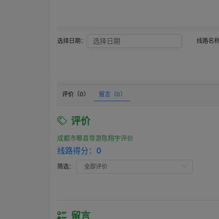
选择日期：
线路名
评价（
0
）
留言（
0
）
评价
成都市郫县导游陈翔宇评价
线路得分：
0
筛选：
留言