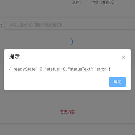
语种：
中文（普通话）
称：
提示
{ "readyState": 0, "status": 0, "statusText": "error" }
确定
暂无内容