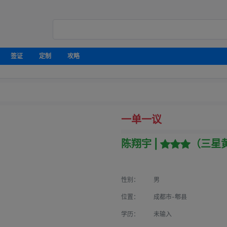
签证
定制
攻略
一单一议
陈翔宇 |
（三星
性别：
男
位置：
成都市-郫县
学历：
未输入