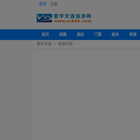
登录
注册
首页
线路
酒店
门票
租车
导游
寰宇天涯
导游向导