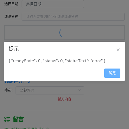
选择日期：
线路名称：
提示
评价（
0
）
留言（
0
）
{ "readyState": 0, "status": 0, "statusText": "error" }
评价
确定
四川成都市导游谢菲莹评价
线路得分：
0
筛选：
暂无内容
留言