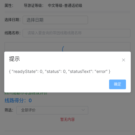
属性：
导游证等级：
中文等级-普通话初级
选择日期：
线路名称：
提示
评价（
0
）
留言（
0
）
{ "readyState": 0, "status": 0, "statusText": "error" }
评价
确定
四川成都市导游陈双评价
线路得分：
0
筛选：
暂无内容