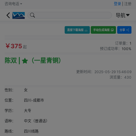
咨询电话
登录
|
注册
导航
直接下载海报
手动生成海报
分享
订单量：
1
￥375
起
预订成功率：
100%
陈双 |
（一星青铜）
更新时间：
2025-05-29 15:46:09
浏览量：
430
性别：
女
位置：
四川-成都市
学历：
大专
语种：
中文（普通话）
路线：
四川线路