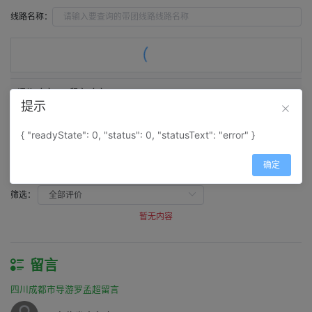
线路名称：
评价（
0
）
留言（
0
）
提示
评价
{ "readyState": 0, "status": 0, "statusText": "error" }
四川成都市导游罗孟超评价
确定
线路得分：
0
筛选：
暂无内容
留言
四川成都市导游罗孟超留言