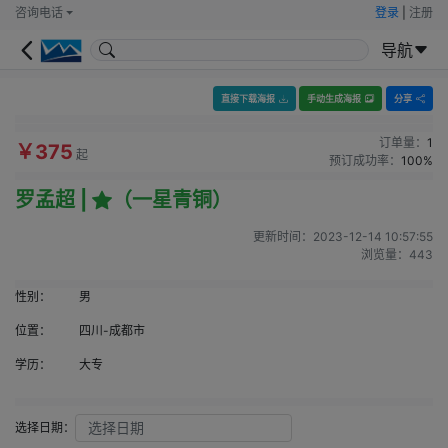
咨询电话
登录
|
注册
导航
直接下载海报
手动生成海报
分享
订单量：
1
￥375
起
预订成功率：
100%
罗孟超 |
（一星青铜）
更新时间：
2023-12-14 10:57:55
浏览量：
443
性别：
男
位置：
四川-成都市
学历：
大专
选择日期：