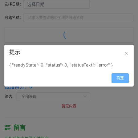
选择日期：
线路名称：
提示
评价（
0
）
留言（
0
）
{ "readyState": 0, "status": 0, "statusText": "error" }
评价
确定
四川成都市导游王维评价
线路得分：
0
筛选：
暂无内容
留言