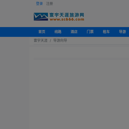
登录
注册
首页
线路
酒店
门票
租车
导游
寰宇天涯
导游向导