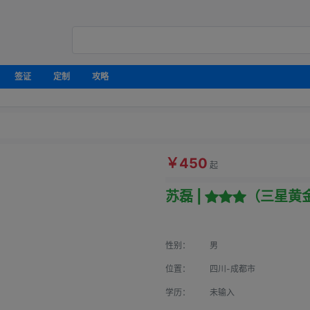
签证
定制
攻略
￥450
起
苏磊 |
（三星黄
性别：
男
位置：
四川-成都市
学历：
未输入