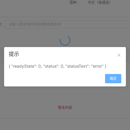
语种：
中文（普通话）
称：
提示
{ "readyState": 0, "status": 0, "statusText": "error" }
确定
暂无内容