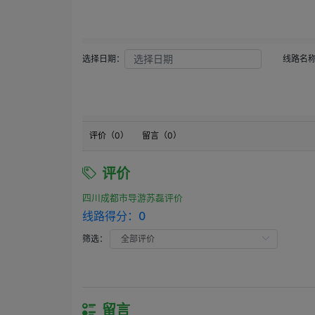
选择日期：
线路名
评价（
0
）
留言（
0
）
评价
四川成都市导游苏磊评价
线路得分：
0
筛选：
留言