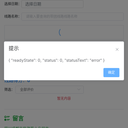
选择日期：
线路名称：
提示
评价（
0
）
留言（
0
）
{ "readyState": 0, "status": 0, "statusText": "error" }
评价
确定
四川成都市导游蔡小凡评价
线路得分：
0
筛选：
暂无内容
留言