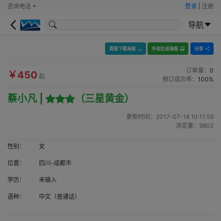
咨询电话
登录
|
注册
导航
直接下载海报
手动生成海报
分享
订单量：
0
￥450
起
预订成功率：
100%
蔡小凡 |
（三星黄金）
更新时间：
2017-07-18 10:11:59
浏览量：
9802
性别：
女
位置：
四川-成都市
学历：
未输入
语种：
中文（普通话）