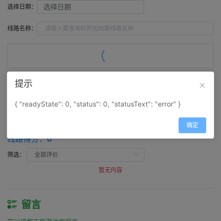
选择日期：
线路名称：
提示
评价（
0
）
留言（
0
）
{ "readyState": 0, "status": 0, "statusText": "error" }
评价
确定
四川成都市导游沈宇评价
线路得分：
0
筛选：
暂无内容
留言