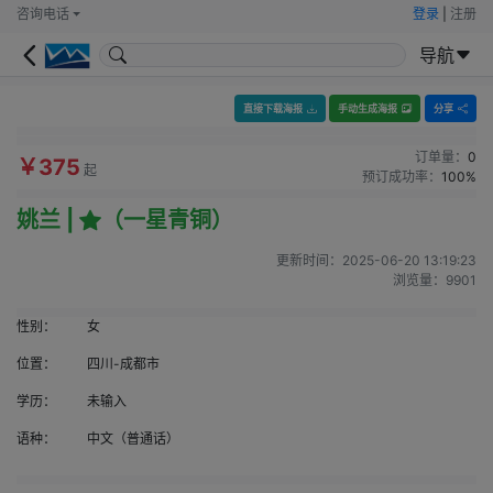
咨询电话
登录
|
注册
导航
直接下载海报
手动生成海报
分享
订单量：
0
￥375
起
预订成功率：
100%
姚兰 |
（一星青铜）
更新时间：
2025-06-20 13:19:23
浏览量：
9901
性别：
女
位置：
四川-成都市
学历：
未输入
语种：
中文（普通话）