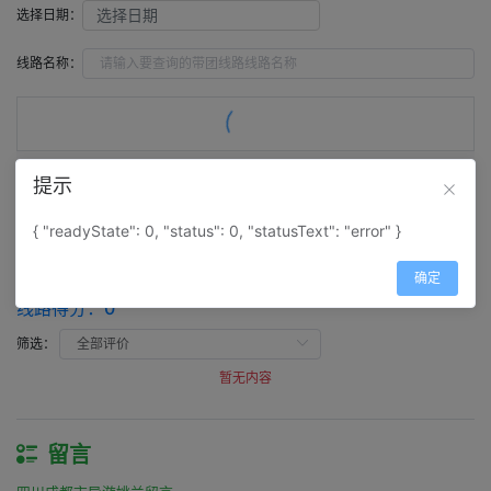
选择日期：
线路名称：
提示
评价（
0
）
留言（
0
）
{ "readyState": 0, "status": 0, "statusText": "error" }
评价
确定
四川成都市导游姚兰评价
线路得分：
0
筛选：
暂无内容
留言