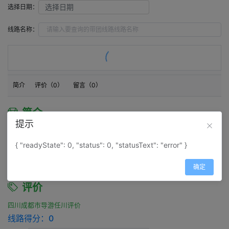
选择日期：
线路名称：
简介
评价（
0
）
留言（
0
）
简介
提示
四川成都市导游任川简介
{ "readyState": 0, "status": 0, "statusText": "error" }
在做地陪，也在做领队。日韩出境领队，日语中级导游。
确定
评价
四川成都市导游任川评价
线路得分：
0