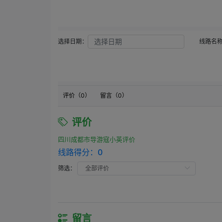
选择日期：
线路名
评价（
0
）
留言（
0
）
评价
四川成都市导游寇小英评价
线路得分：
0
筛选：
留言