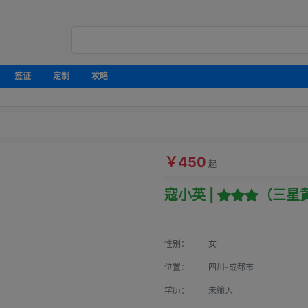
签证
定制
攻略
￥450
起
寇小英 |
（三星
性别：
女
位置：
四川-成都市
学历：
未输入