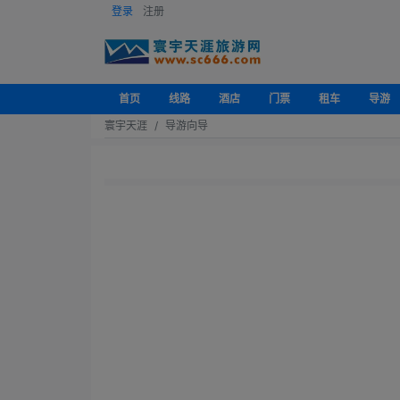
登录
注册
首页
线路
酒店
门票
租车
导游
寰宇天涯
导游向导