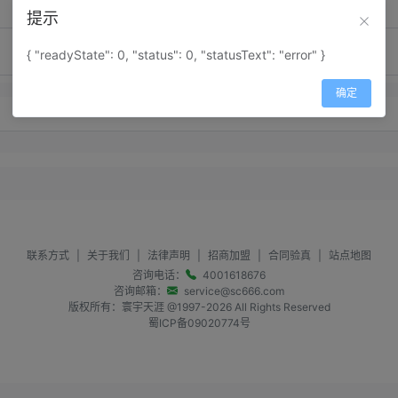
提示
{ "readyState": 0, "status": 0, "statusText": "error" }
确定
暂无留言内容
联系方式
|
关于我们
|
法律声明
|
招商加盟
|
合同验真
|
站点地图
咨询电话：
4001618676
咨询邮箱：
service@sc666.com
版权所有：寰宇天涯 @1997-
2026
All Rights Reserved
蜀ICP备09020774号