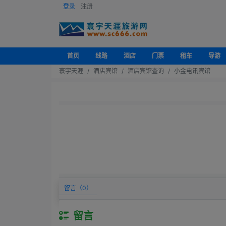
登录
注册
首页
线路
酒店
门票
租车
导游
寰宇天涯
酒店宾馆
酒店宾馆查询
小金电讯宾馆
留言（
0
）
留言