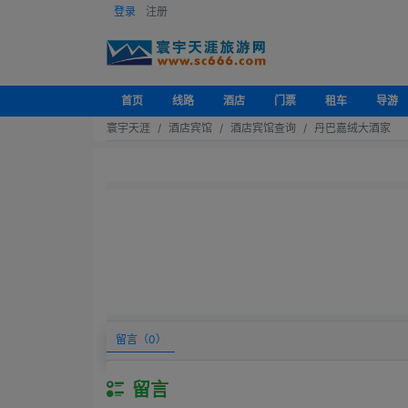
登录
注册
首页
线路
酒店
门票
租车
导游
寰宇天涯
酒店宾馆
酒店宾馆查询
丹巴嘉绒大酒家
留言（
0
）
留言