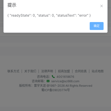
提示
{ "readyState": 0, "status": 0, "statusText": "error" }
确定
暂无留言内容
联系方式
|
关于我们
|
法律声明
|
招商加盟
|
合同验真
|
站点地图
咨询电话：
4001618676
咨询邮箱：
service@sc666.com
版权所有：寰宇天涯 @1997-
2026
All Rights Reserved
蜀ICP备09020774号