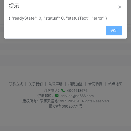
提示
{ "readyState": 0, "status": 0, "statusText": "error" }
确定
暂无留言内容
联系方式
|
关于我们
|
法律声明
|
招商加盟
|
合同验真
|
站点地图
咨询电话：
4001618676
咨询邮箱：
service@sc666.com
版权所有：寰宇天涯 @1997-
2026
All Rights Reserved
蜀ICP备09020774号