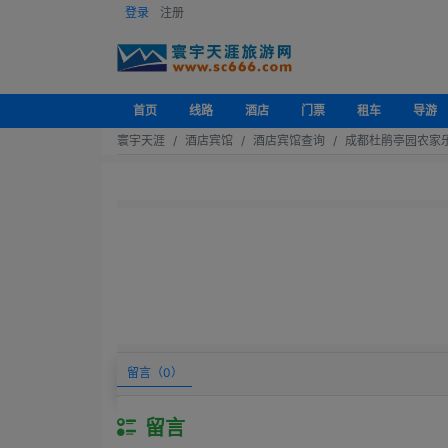
登录
注册
首页
线路
酒店
门票
租车
导游
寰宇天涯
酒店宾馆
酒店宾馆查询
成都杜鹃亭园农家
留言（
0
）
留言