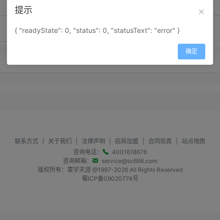
提示
{ "readyState": 0, "status": 0, "statusText": "error" }
确定
暂无留言内容
联系方式
|
关于我们
|
法律声明
|
招商加盟
|
合同验真
|
站点地图
咨询电话：
4001618676
咨询邮箱：
service@sc666.com
版权所有：寰宇天涯 @1997-
2026
All Rights Reserved
蜀ICP备09020774号