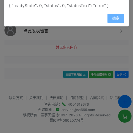
{ "readyState": 0, "status": 0, "statusText": "error" }
留言
确定
成都如家快捷酒店（火车北站城北客运中心店）留言
点此发表留言
暂无留言内容
直接下载海报
手动生成海报
分享
联系方式
|
关于我们
|
法律声明
|
招商加盟
|
合同验真
|
站点地图
咨询电话：
4001618676
咨询邮箱：
service@sc666.com
版权所有：寰宇天涯 @1997-
2026
All Rights Reserved
蜀ICP备09020774号