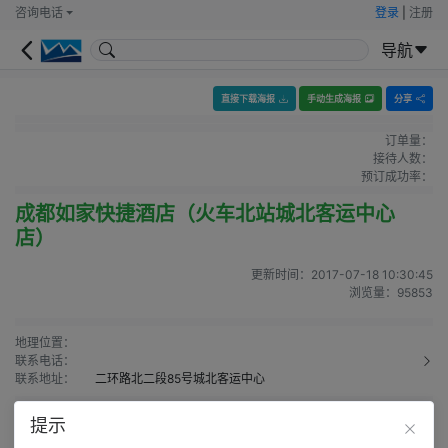
咨询电话
登录
|
注册
导航
直接下载海报
手动生成海报
分享
订单量：
接待人数：
预订成功率：
成都如家快捷酒店（火车北站城北客运中心
店）
更新时间：
2017-07-18 10:30:45
浏览量：
95853
地理位置：
联系电话：
联系地址：
二环路北二段85号城北客运中心
提示
留言（
0
）