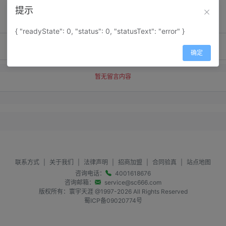
提示
{ "readyState": 0, "status": 0, "statusText": "error" }
确定
暂无留言内容
联系方式
|
关于我们
|
法律声明
|
招商加盟
|
合同验真
|
站点地图
咨询电话：
4001618676
咨询邮箱：
service@sc666.com
版权所有：寰宇天涯 @1997-
2026
All Rights Reserved
蜀ICP备09020774号