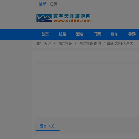
登录
注册
首页
线路
酒店
门票
租车
导游
寰宇天涯
酒店宾馆
酒店宾馆查询
成都太阳花酒店
留言（
0
）