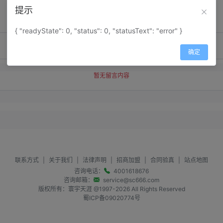
提示
{ "readyState": 0, "status": 0, "statusText": "error" }
确定
暂无留言内容
联系方式
|
关于我们
|
法律声明
|
招商加盟
|
合同验真
|
站点地图
咨询电话：
4001618676
咨询邮箱：
service@sc666.com
版权所有：寰宇天涯 @1997-
2026
All Rights Reserved
蜀ICP备09020774号