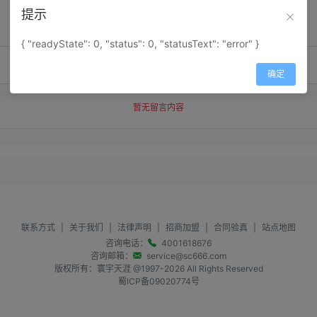
提示
{ "readyState": 0, "status": 0, "statusText": "error" }
确定
暂无留言内容
联系方式
|
关于我们
|
法律声明
|
招商加盟
|
合同验真
|
站点地图
咨询电话：
4001618676
咨询邮箱：
service@sc666.com
版权所有：寰宇天涯 @1997-
2026
All Rights Reserved
蜀ICP备09020774号