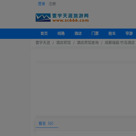
登录
注册
首页
线路
酒店
门票
租车
导游
寰宇天涯
酒店宾馆
酒店宾馆查询
成都瑞庭·竹岛酒店
留言（
0
）