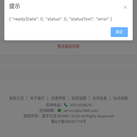
提示
{ "readyState": 0, "status": 0, "statusText": "error" }
确定
暂无留言内容
联系方式
|
关于我们
|
法律声明
|
招商加盟
|
合同验真
|
站点地图
咨询电话：
4001618676
咨询邮箱：
service@sc666.com
版权所有：寰宇天涯 @1997-
2026
All Rights Reserved
蜀ICP备09020774号