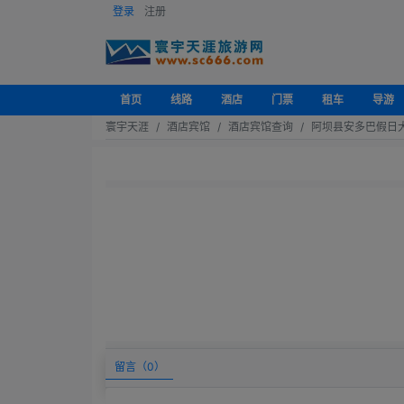
登录
注册
首页
线路
酒店
门票
租车
导游
寰宇天涯
酒店宾馆
酒店宾馆查询
阿坝县安多巴假日
留言（
0
）