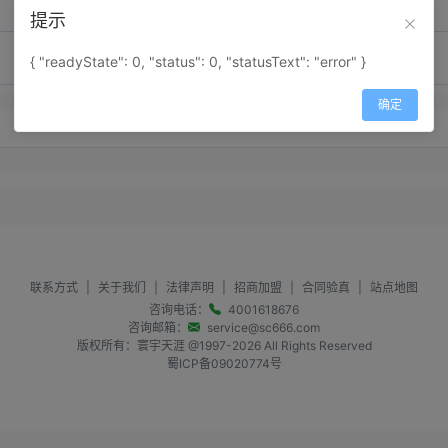
提示
{ "readyState": 0, "status": 0, "statusText": "error" }
确定
暂无留言内容
联系方式
|
关于我们
|
法律声明
|
招商加盟
|
合同验真
|
站点地图
咨询电话：
4001618676
咨询邮箱：
service@sc666.com
版权所有：寰宇天涯 @1997-
2026
All Rights Reserved
蜀ICP备09020774号