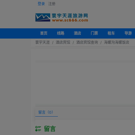
登录
注册
首页
线路
酒店
门票
租车
导游
寰宇天涯
酒店宾馆
酒店宾馆查询
海螺沟海螺饭店
留言（
0
）
留言