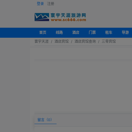
登录
注册
首页
线路
酒店
门票
租车
导游
寰宇天涯
酒店宾馆
酒店宾馆查询
三零宾馆
留言（
0
）