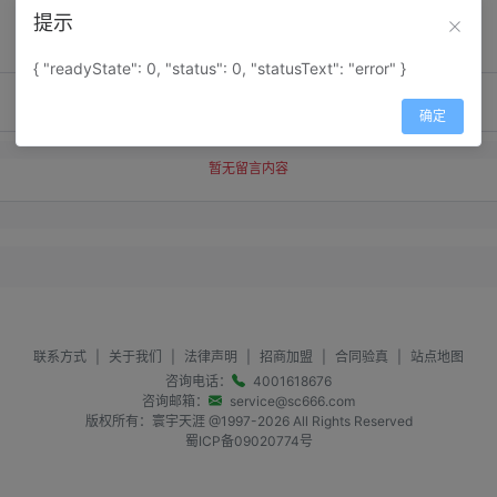
提示
{ "readyState": 0, "status": 0, "statusText": "error" }
确定
暂无留言内容
联系方式
|
关于我们
|
法律声明
|
招商加盟
|
合同验真
|
站点地图
咨询电话：
4001618676
咨询邮箱：
service@sc666.com
版权所有：寰宇天涯 @1997-
2026
All Rights Reserved
蜀ICP备09020774号