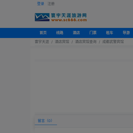
登录
注册
首页
线路
酒店
门票
租车
导游
寰宇天涯
酒店宾馆
酒店宾馆查询
成都武警宾馆
留言（
0
）