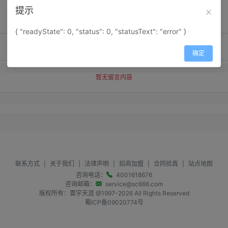
提示
{ "readyState": 0, "status": 0, "statusText": "error" }
确定
暂无留言内容
联系方式
|
关于我们
|
法律声明
|
招商加盟
|
合同验真
|
站点地图
咨询电话：
4001618676
咨询邮箱：
service@sc666.com
版权所有：寰宇天涯 @1997-
2026
All Rights Reserved
蜀ICP备09020774号