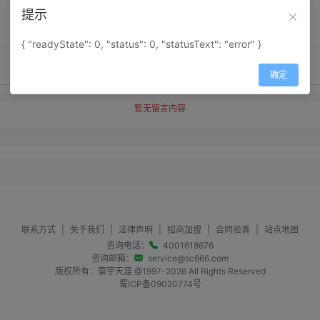
提示
{ "readyState": 0, "status": 0, "statusText": "error" }
确定
暂无留言内容
联系方式
|
关于我们
|
法律声明
|
招商加盟
|
合同验真
|
站点地图
咨询电话：
4001618676
咨询邮箱：
service@sc666.com
版权所有：寰宇天涯 @1997-
2026
All Rights Reserved
蜀ICP备09020774号