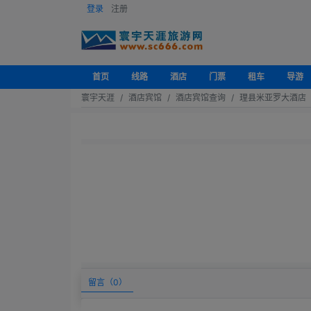
登录
注册
首页
线路
酒店
门票
租车
导游
寰宇天涯
酒店宾馆
酒店宾馆查询
理县米亚罗大酒店
留言（
0
）