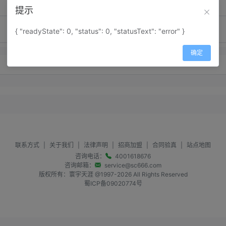
提示
{ "readyState": 0, "status": 0, "statusText": "error" }
确定
暂无留言内容
联系方式
|
关于我们
|
法律声明
|
招商加盟
|
合同验真
|
站点地图
咨询电话：
4001618676
咨询邮箱：
service@sc666.com
版权所有：寰宇天涯 @1997-
2026
All Rights Reserved
蜀ICP备09020774号