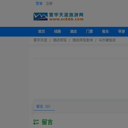
登录
注册
首页
线路
酒店
门票
租车
导游
寰宇天涯
酒店宾馆
酒店宾馆查询
马尔康饭店
留言（
0
）
留言