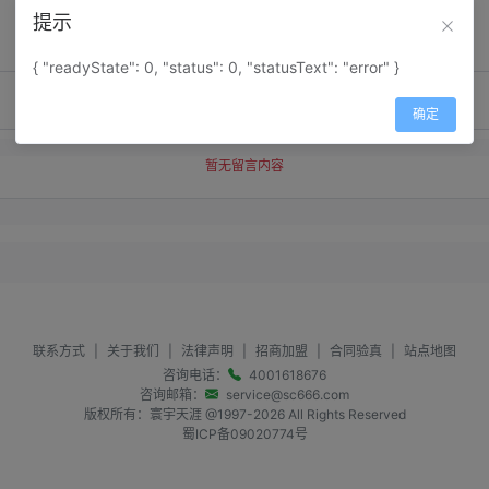
提示
{ "readyState": 0, "status": 0, "statusText": "error" }
确定
暂无留言内容
联系方式
|
关于我们
|
法律声明
|
招商加盟
|
合同验真
|
站点地图
咨询电话：
4001618676
咨询邮箱：
service@sc666.com
版权所有：寰宇天涯 @1997-
2026
All Rights Reserved
蜀ICP备09020774号