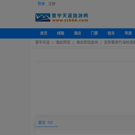
登录
注册
首页
线路
酒店
门票
租车
导游
寰宇天涯
酒店宾馆
酒店宾馆查询
宜宾蜀南竹海桔湘
留言（
0
）