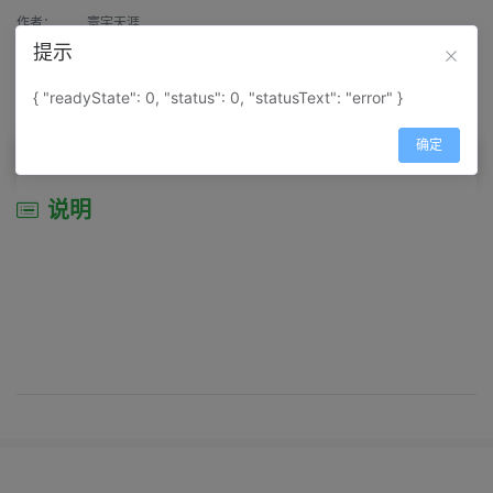
作者：
寰宇天涯
提示
来源：
网上收集
{ "readyState": 0, "status": 0, "statusText": "error" }
属性：
地图属性：
地图类型-景区导游图
确定
说明
说明