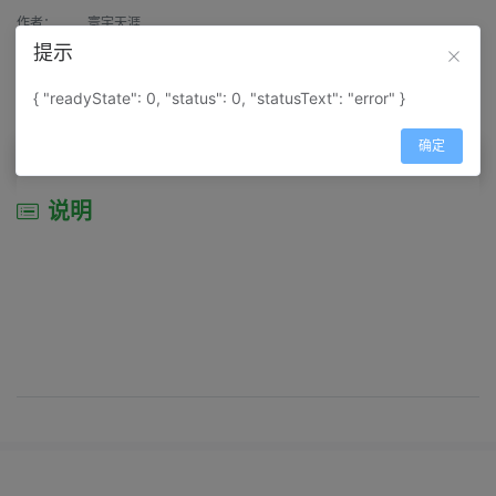
作者：
寰宇天涯
提示
来源：
网上收集
{ "readyState": 0, "status": 0, "statusText": "error" }
属性：
地图属性：
地图类型-景区导游图
确定
说明
说明