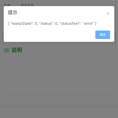
作者：
寰宇天涯
提示
来源：
网上收集
{ "readyState": 0, "status": 0, "statusText": "error" }
属性：
地图属性：
地图类型-旅游资源分布图
确定
说明
说明