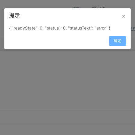
作者：
寰宇天涯
提示
来源：
网上收集
{ "readyState": 0, "status": 0, "statusText": "error" }
属性：
地图属性：
地图类型-旅
确定