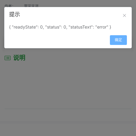
作者：
寰宇天涯
提示
来源：
网上收集
{ "readyState": 0, "status": 0, "statusText": "error" }
属性：
地图属性：
地图类型-交通线路图
确定
说明
说明