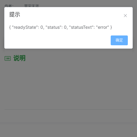
作者：
寰宇天涯
提示
来源：
网上收集
{ "readyState": 0, "status": 0, "statusText": "error" }
属性：
地图属性：
地图类型-旅游资源分布图
确定
说明
说明