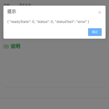
作者：
寰宇天涯
提示
来源：
网上收集
{ "readyState": 0, "status": 0, "statusText": "error" }
属性：
地图属性：
地图类型-交通线路图
确定
说明
说明