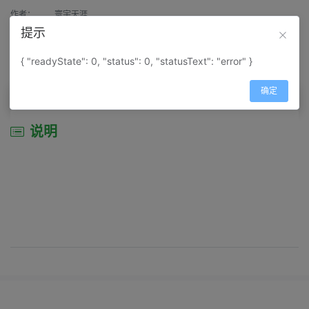
作者：
寰宇天涯
提示
来源：
网上收集
{ "readyState": 0, "status": 0, "statusText": "error" }
属性：
地图属性：
地图类型-景区导游图
确定
说明
说明