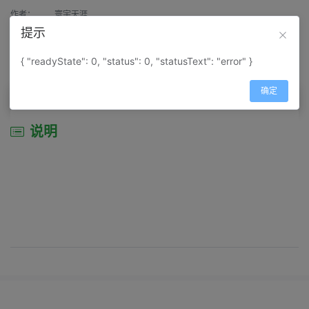
作者：
寰宇天涯
提示
来源：
网上收集
{ "readyState": 0, "status": 0, "statusText": "error" }
属性：
地图属性：
地图类型-景区导游图
确定
说明
说明