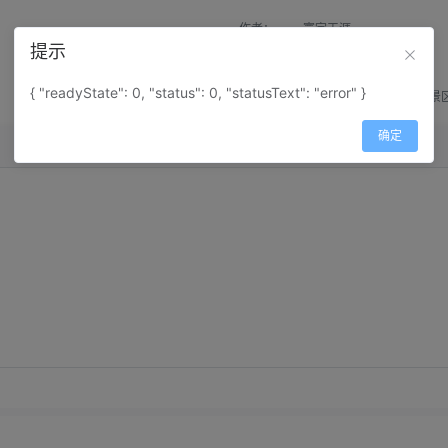
作者：
寰宇天涯
提示
来源：
网上收集
{ "readyState": 0, "status": 0, "statusText": "error" }
属性：
地图属性：
地图类型-景
确定