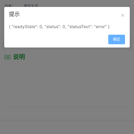
作者：
寰宇天涯
提示
来源：
网上收集
{ "readyState": 0, "status": 0, "statusText": "error" }
属性：
地图属性：
地图类型-城市城区图
确定
说明
说明