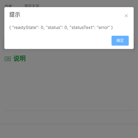
作者：
寰宇天涯
提示
来源：
网上收集
{ "readyState": 0, "status": 0, "statusText": "error" }
属性：
地图属性：
地图类型-城市城区图
确定
说明
说明