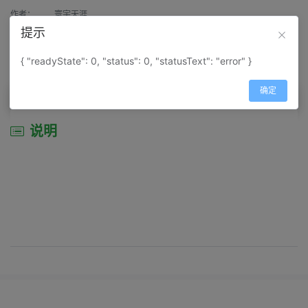
作者：
寰宇天涯
提示
来源：
网上收集
{ "readyState": 0, "status": 0, "statusText": "error" }
属性：
地图属性：
地图类型-旅游资源分布图
确定
说明
说明