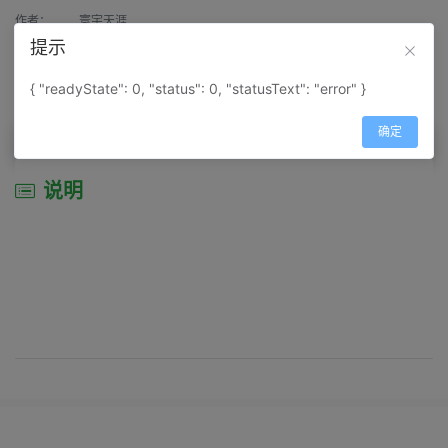
作者：
寰宇天涯
提示
来源：
网上收集
{ "readyState": 0, "status": 0, "statusText": "error" }
属性：
地图属性：
地图类型-行政区划图
确定
说明
说明