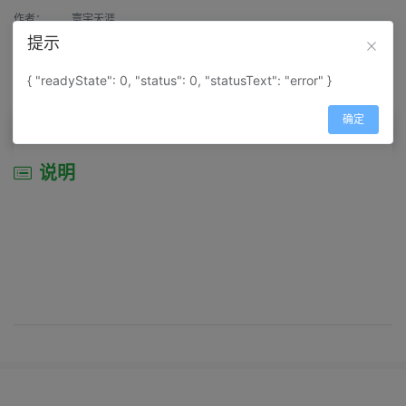
作者：
寰宇天涯
提示
来源：
网上收集
{ "readyState": 0, "status": 0, "statusText": "error" }
属性：
地图属性：
地图类型-交通线路图
确定
说明
说明