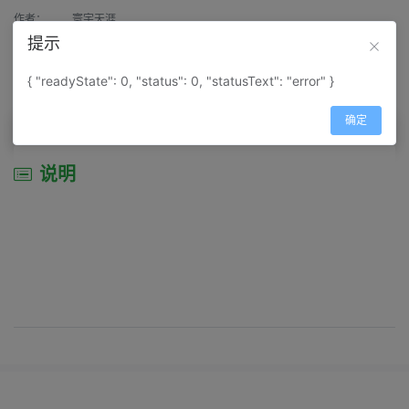
作者：
寰宇天涯
提示
来源：
网上收集
{ "readyState": 0, "status": 0, "statusText": "error" }
属性：
地图属性：
地图类型-景区导游图
确定
说明
说明