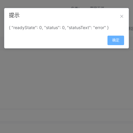
作者：
寰宇天涯
提示
来源：
网上收集
{ "readyState": 0, "status": 0, "statusText": "error" }
属性：
地图属性：
地图类型-景
确定