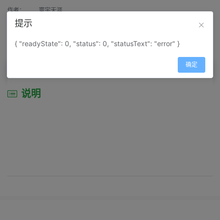
作者：
寰宇天涯
提示
来源：
网上收集
{ "readyState": 0, "status": 0, "statusText": "error" }
属性：
地图属性：
地图类型-旅游资源分布图
确定
说明
说明